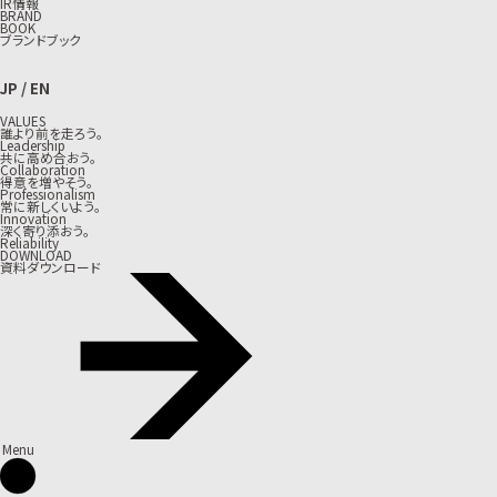
IR情報
BRAND
BOOK
ブランドブック
JP
/
EN
VALUES
誰より前を走ろう。
Leadership
共に高め合おう。
Collaboration
得意を増やそう。
Professionalism
常に新しくいよう。
Innovation
深く寄り添おう。
Reliability
DOWNLOAD
資料ダウンロード
Menu