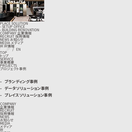
PLACE SOLUTION
- SETUP OFFICE
- BUILDING RENOVATION
C
O
M
P
A
N
Y
企
業
情
報
R
E
C
R
U
I
T
採
用
情
報
N
E
W
S
お
知
ら
せ
M
E
D
I
A
メ
デ
ィ
ア
I
R
I
R
情
報
J
P
/
E
N
TOP
トップ
SERVICE
事業概要
PROJECTS
プロジェクト事例
ブランディング事例
データソリューション事例
プレイスソリューション事例
COMPANY
企業情報
RECRUIT
採用情報
NEWS
お知らせ
MEDIA
メディア
IR