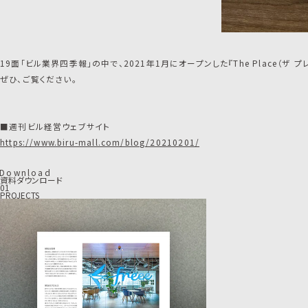
19面「ビル業界四季報」の中で、2021年1月にオープンした『The Place（ザ
ぜひ、ご覧ください。
■週刊ビル経営ウェブサイト
https://www.biru-mall.com/blog/20210201/
D
o
w
n
l
o
a
d
資料ダウンロード
01
PROJECTS