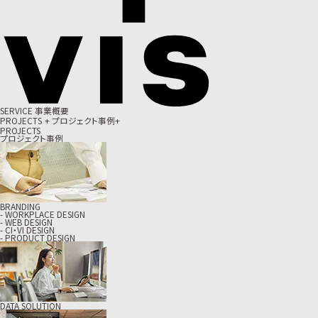
S
E
R
V
I
C
E
事
業
概
要
P
R
O
J
E
C
T
S
+
プ
ロ
ジ
ェ
ク
ト
事
例
+
PROJECTS
プロジェクト事例
BRANDING
- WORKPLACE DESIGN
- WEB DESIGN
- CI・VI DESIGN
- PRODUCT DESIGN
DATA SOLUTION