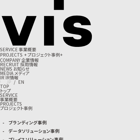
S
E
R
V
I
C
E
事
業
概
要
P
R
O
J
E
C
T
S
+
プ
ロ
ジ
ェ
ク
ト
事
例
+
C
O
M
P
A
N
Y
企
業
情
報
R
E
C
R
U
I
T
採
用
情
報
N
E
W
S
お
知
ら
せ
M
E
D
I
A
メ
デ
ィ
ア
I
R
I
R
情
報
J
P
/
E
N
TOP
トップ
SERVICE
事業概要
PROJECTS
プロジェクト事例
ブランディング事例
データソリューション事例
プレイスソリューション事例