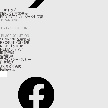
T
O
P
ト
ッ
プ
S
E
R
V
I
C
E
事
業
概
要
P
R
O
J
E
C
T
S
プ
ロ
ジ
ェ
ク
ト
実
績
BRANDING
DATA SOLUTION
PLACE SOLUTION
C
O
M
P
A
N
Y
企
業
情
報
R
E
C
R
U
I
T
採
用
情
報
N
E
W
S
お
知
ら
せ
M
E
D
I
A
メ
デ
ィ
ア
I
R
I
R
情
報
各種約款
プライバシーポリシー
注意事項
よくあるご質問
Follow us