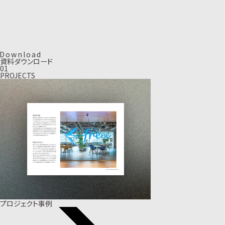
D
o
w
n
l
o
a
d
資料ダウンロード
01
PROJECTS
プロジェクト事例