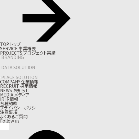
T
O
P
ト
ッ
プ
S
E
R
V
I
C
E
事
業
概
要
P
R
O
J
E
C
T
S
プ
ロ
ジ
ェ
ク
ト
実
績
BRANDING
DATA SOLUTION
PLACE SOLUTION
C
O
M
P
A
N
Y
企
業
情
報
R
E
C
R
U
I
T
採
用
情
報
N
E
W
S
お
知
ら
せ
M
E
D
I
A
メ
デ
ィ
ア
I
R
I
R
情
報
各種約款
プライバシーポリシー
注意事項
よくあるご質問
Follow us