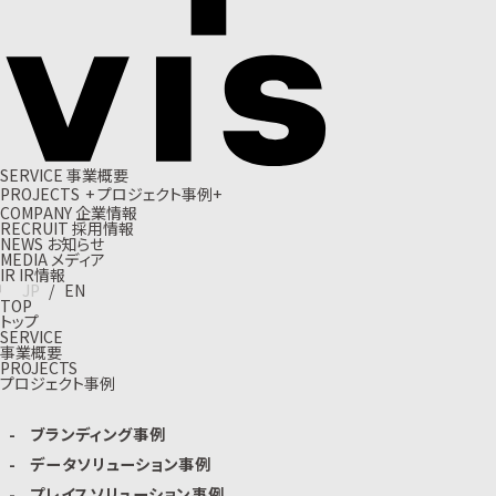
S
E
R
V
I
C
E
事
業
概
要
P
R
O
J
E
C
T
S
+
プ
ロ
ジ
ェ
ク
ト
事
例
+
C
O
M
P
A
N
Y
企
業
情
報
R
E
C
R
U
I
T
採
用
情
報
N
E
W
S
お
知
ら
せ
M
E
D
I
A
メ
デ
ィ
ア
I
R
I
R
情
報
J
P
/
E
N
TOP
トップ
SERVICE
事業概要
PROJECTS
プロジェクト事例
ブランディング事例
データソリューション事例
プレイスソリューション事例