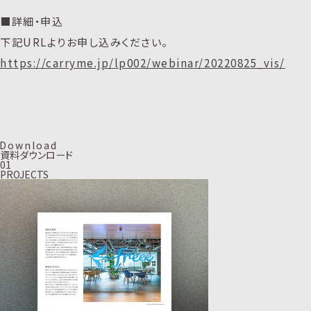
■詳細・申込
下記URLよりお申し込みください。
https://carryme.jp/lp002/webinar/20220825_vis/
D
o
w
n
l
o
a
d
資料ダウンロード
01
PROJECTS