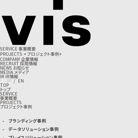
S
E
R
V
I
C
E
事
業
概
要
P
R
O
J
E
C
T
S
+
プ
ロ
ジ
ェ
ク
ト
事
例
+
C
O
M
P
A
N
Y
企
業
情
報
R
E
C
R
U
I
T
採
用
情
報
N
E
W
S
お
知
ら
せ
M
E
D
I
A
メ
デ
ィ
ア
I
R
I
R
情
報
J
P
/
E
N
TOP
トップ
SERVICE
事業概要
PROJECTS
プロジェクト事例
ブランディング事例
データソリューション事例
プレイスソリューション事例