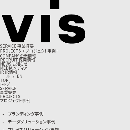
S
E
R
V
I
C
E
事
業
概
要
P
R
O
J
E
C
T
S
+
プ
ロ
ジ
ェ
ク
ト
事
例
+
C
O
M
P
A
N
Y
企
業
情
報
R
E
C
R
U
I
T
採
用
情
報
N
E
W
S
お
知
ら
せ
M
E
D
I
A
メ
デ
ィ
ア
I
R
I
R
情
報
J
P
/
E
N
TOP
トップ
SERVICE
事業概要
PROJECTS
プロジェクト事例
ブランディング事例
データソリューション事例
プレイスソリューション事例