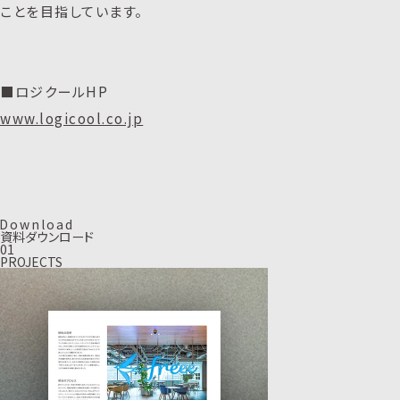
ことを目指しています。
■ロジクールHP
www.logicool.co.jp
D
o
w
n
l
o
a
d
資料ダウンロード
01
PROJECTS