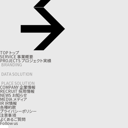
T
O
P
ト
ッ
プ
S
E
R
V
I
C
E
事
業
概
要
P
R
O
J
E
C
T
S
プ
ロ
ジ
ェ
ク
ト
実
績
BRANDING
DATA SOLUTION
PLACE SOLUTION
C
O
M
P
A
N
Y
企
業
情
報
R
E
C
R
U
I
T
採
用
情
報
N
E
W
S
お
知
ら
せ
M
E
D
I
A
メ
デ
ィ
ア
I
R
I
R
情
報
各種約款
プライバシーポリシー
注意事項
よくあるご質問
Follow us