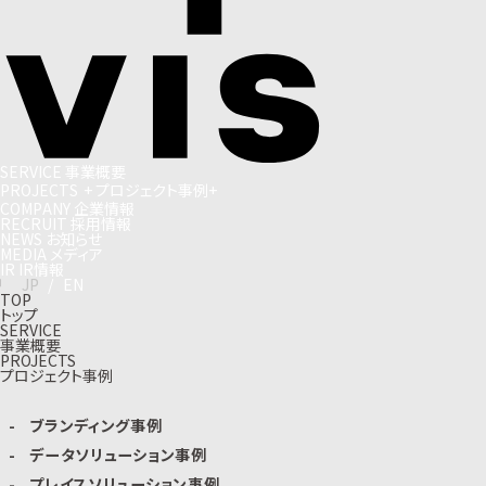
S
E
R
V
I
C
E
事
業
概
要
P
R
O
J
E
C
T
S
+
プ
ロ
ジ
ェ
ク
ト
事
例
+
C
O
M
P
A
N
Y
企
業
情
報
R
E
C
R
U
I
T
採
用
情
報
N
E
W
S
お
知
ら
せ
M
E
D
I
A
メ
デ
ィ
ア
I
R
I
R
情
報
J
P
/
E
N
TOP
トップ
SERVICE
事業概要
PROJECTS
プロジェクト事例
ブランディング事例
データソリューション事例
プレイスソリューション事例