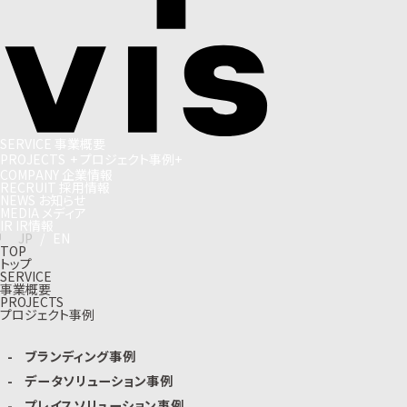
S
E
R
V
I
C
E
事
業
概
要
P
R
O
J
E
C
T
S
+
プ
ロ
ジ
ェ
ク
ト
事
例
+
C
O
M
P
A
N
Y
企
業
情
報
R
E
C
R
U
I
T
採
用
情
報
N
E
W
S
お
知
ら
せ
M
E
D
I
A
メ
デ
ィ
ア
I
R
I
R
情
報
J
P
/
E
N
TOP
トップ
SERVICE
事業概要
PROJECTS
プロジェクト事例
ブランディング事例
データソリューション事例
プレイスソリューション事例