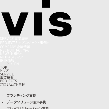
S
E
R
V
I
C
E
事
業
概
要
P
R
O
J
E
C
T
S
+
プ
ロ
ジ
ェ
ク
ト
事
例
+
C
O
M
P
A
N
Y
企
業
情
報
R
E
C
R
U
I
T
採
用
情
報
N
E
W
S
お
知
ら
せ
M
E
D
I
A
メ
デ
ィ
ア
I
R
I
R
情
報
J
P
/
E
N
TOP
トップ
SERVICE
事業概要
PROJECTS
プロジェクト事例
ブランディング事例
データソリューション事例
プレイスソリューション事例