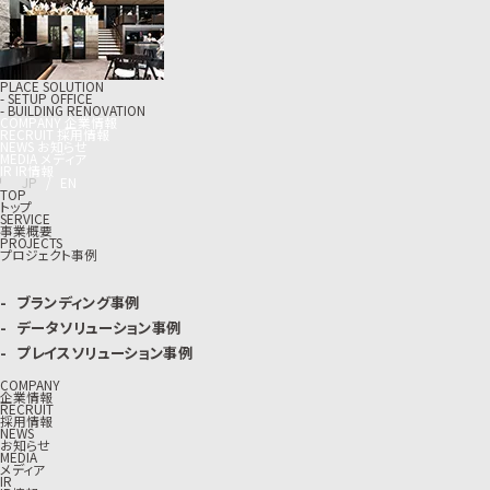
PLACE SOLUTION
- SETUP OFFICE
- BUILDING RENOVATION
C
O
M
P
A
N
Y
企
業
情
報
R
E
C
R
U
I
T
採
用
情
報
N
E
W
S
お
知
ら
せ
M
E
D
I
A
メ
デ
ィ
ア
I
R
I
R
情
報
J
P
/
E
N
TOP
トップ
SERVICE
事業概要
PROJECTS
プロジェクト事例
ブランディング事例
データソリューション事例
プレイスソリューション事例
COMPANY
企業情報
RECRUIT
採用情報
NEWS
お知らせ
MEDIA
メディア
IR