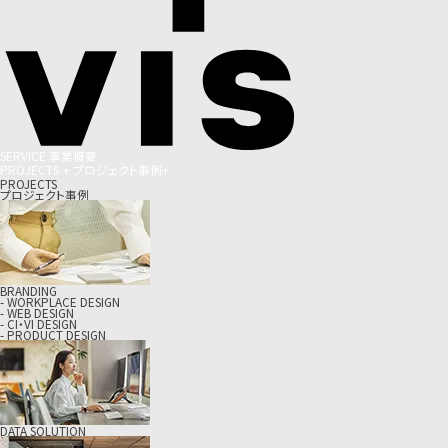
S
E
R
V
I
C
E
事
業
概
要
P
R
O
J
E
C
T
S
+
プ
ロ
ジ
ェ
ク
ト
事
例
+
PROJECTS
プロジェクト事例
BRANDING
- WORKPLACE DESIGN
- WEB DESIGN
- CI・VI DESIGN
- PRODUCT DESIGN
DATA SOLUTION