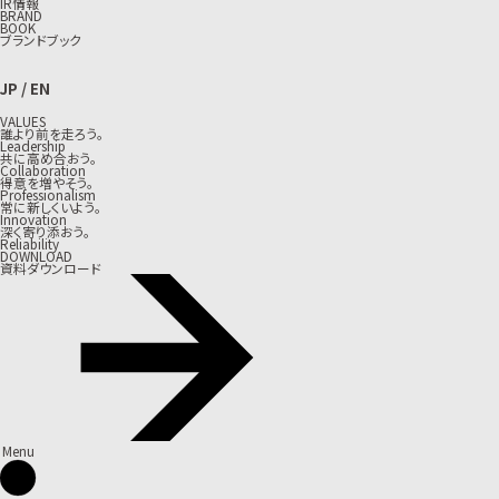
IR情報
BRAND
BOOK
ブランドブック
JP
/
EN
VALUES
誰より前を走ろう。
Leadership
共に高め合おう。
Collaboration
得意を増やそう。
Professionalism
常に新しくいよう。
Innovation
深く寄り添おう。
Reliability
DOWNLOAD
資料ダウンロード
Menu