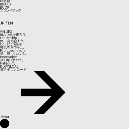
IR情報
BRAND
BOOK
ブランドブック
JP
/
EN
VALUES
誰より前を走ろう。
Leadership
共に高め合おう。
Collaboration
得意を増やそう。
Professionalism
常に新しくいよう。
Innovation
深く寄り添おう。
Reliability
DOWNLOAD
資料ダウンロード
Menu