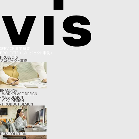
S
E
R
V
I
C
E
事
業
概
要
P
R
O
J
E
C
T
S
+
プ
ロ
ジ
ェ
ク
ト
事
例
+
PROJECTS
プロジェクト事例
BRANDING
- WORKPLACE DESIGN
- WEB DESIGN
- CI・VI DESIGN
- PRODUCT DESIGN
DATA SOLUTION