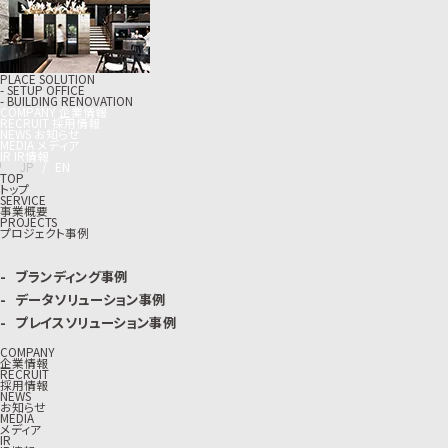
PLACE SOLUTION
- SETUP OFFICE
- BUILDING RENOVATION
C
O
M
P
A
N
Y
企
業
情
報
R
E
C
R
U
I
T
採
用
情
報
N
E
W
S
お
知
ら
せ
M
E
D
I
A
メ
デ
ィ
ア
I
R
I
R
情
報
J
P
/
E
N
TOP
トップ
SERVICE
事業概要
PROJECTS
プロジェクト事例
ブランディング事例
データソリューション事例
プレイスソリューション事例
COMPANY
企業情報
RECRUIT
採用情報
NEWS
お知らせ
MEDIA
メディア
IR