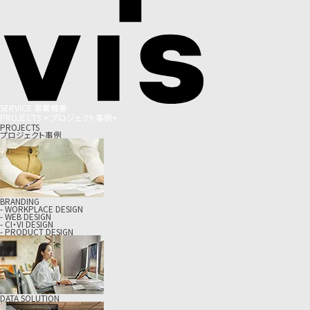
S
E
R
V
I
C
E
事
業
概
要
P
R
O
J
E
C
T
S
+
プ
ロ
ジ
ェ
ク
ト
事
例
+
PROJECTS
プロジェクト事例
BRANDING
- WORKPLACE DESIGN
- WEB DESIGN
- CI・VI DESIGN
- PRODUCT DESIGN
DATA SOLUTION