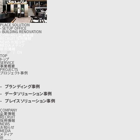
PLACE SOLUTION
- SETUP OFFICE
- BUILDING RENOVATION
C
O
M
P
A
N
Y
企
業
情
報
R
E
C
R
U
I
T
採
用
情
報
N
E
W
S
お
知
ら
せ
M
E
D
I
A
メ
デ
ィ
ア
I
R
I
R
情
報
J
P
/
E
N
TOP
トップ
SERVICE
事業概要
PROJECTS
プロジェクト事例
ブランディング事例
データソリューション事例
プレイスソリューション事例
COMPANY
企業情報
RECRUIT
採用情報
NEWS
お知らせ
MEDIA
メディア
IR