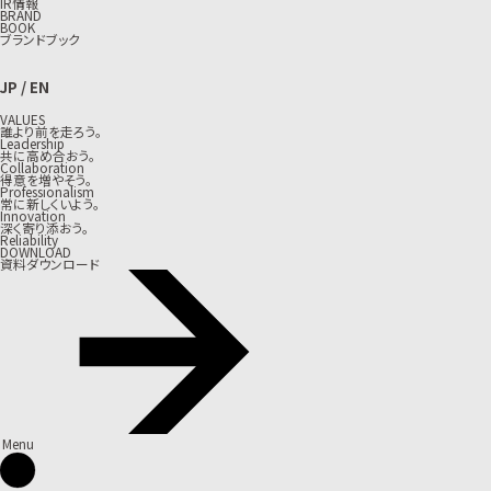
IR情報
BRAND
BOOK
ブランドブック
JP
/
EN
VALUES
誰より前を走ろう。
Leadership
共に高め合おう。
Collaboration
得意を増やそう。
Professionalism
常に新しくいよう。
Innovation
深く寄り添おう。
Reliability
DOWNLOAD
資料ダウンロード
Menu