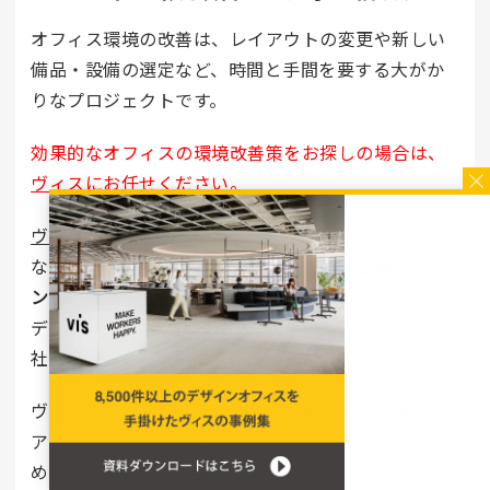
オフィス環境の改善は、レイアウトの変更や新しい
備品・設備の選定など、時間と手間を要する大がか
りなプロジェクトです。
効果的なオフィスの環境改善策をお探しの場合は、
ヴィス
にお任せください。
ヴィス
のデザイナーズオフィスなら、ただおしゃれ
なだけでなく
「働きやすさ」も重視した空間デザイ
ンをご提案
します。 働きやすさにもこだわった空間
デザインは、業務効率や生産性の向上だけでなく、
社員満足度の向上につながるでしょう。
ヴィスでは、オフィス環境改善に関わるご提案から
アフターフォローまでワンストップで行っているた
め、通常の業務に影響を与えることなくオフィス環