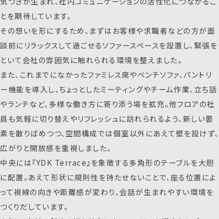
気づきが生まれ、社内コミュニケーションの活性化につながるこ
とを期待しています。
その想いを形にするため、まずはお客様や求職者などの方が面
談前にリラックスして過ごせるソファースペースを設置し、緊張を
といて会社の雰囲気に触れられる環境を整えました。
また、これまでになかったファミレス席やベンチソファ、パントリ
ー機能を導入し、ちょっとしたミーティングやチーム作業、立ち話
やランチなど、多様な働き方に寄り添う場を拡充。他フロアの社
員も気軽に切り替えやリフレッシュに訪れられるよう、新しい要
素を散りばめつつ、空間構成では個室以外にあえて壁を設けず、
広がりと開放感を重視しました。
中央には『YDK Terrace』を象徴する多角形のテーブルを大胆
に配置。あえて形状に規則性を持たせないことで、座る位置によ
って視線の向きや距離感が変わり、会話が生まれやすい環境を
つくりだしています。