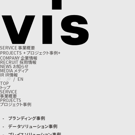
S
E
R
V
I
C
E
事
業
概
要
P
R
O
J
E
C
T
S
+
プ
ロ
ジ
ェ
ク
ト
事
例
+
C
O
M
P
A
N
Y
企
業
情
報
R
E
C
R
U
I
T
採
用
情
報
N
E
W
S
お
知
ら
せ
M
E
D
I
A
メ
デ
ィ
ア
I
R
I
R
情
報
J
P
/
E
N
TOP
トップ
SERVICE
事業概要
PROJECTS
プロジェクト事例
ブランディング事例
データソリューション事例
プレイスソリューション事例