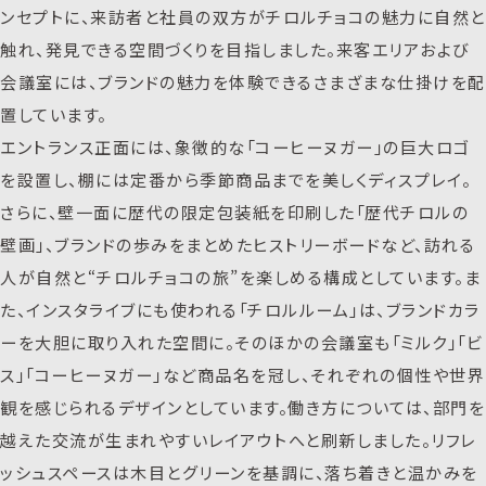
ンセプトに、来訪者と社員の双方がチロルチョコの魅力に自然と
触れ、発見できる空間づくりを目指しました。来客エリアおよび
会議室には、ブランドの魅力を体験できるさまざまな仕掛けを配
置しています。
エントランス正面には、象徴的な「コーヒーヌガー」の巨大ロゴ
を設置し、棚には定番から季節商品までを美しくディスプレイ。
さらに、壁一面に歴代の限定包装紙を印刷した「歴代チロルの
壁画」、ブランドの歩みをまとめたヒストリーボードなど、訪れる
人が自然と“チロルチョコの旅”を楽しめる構成としています。ま
た、インスタライブにも使われる「チロルルーム」は、ブランドカラ
ーを大胆に取り入れた空間に。そのほかの会議室も「ミルク」「ビ
ス」「コーヒーヌガー」など商品名を冠し、それぞれの個性や世界
観を感じられるデザインとしています。働き方については、部門を
越えた交流が生まれやすいレイアウトへと刷新しました。リフレ
ッシュスペースは木目とグリーンを基調に、落ち着きと温かみを