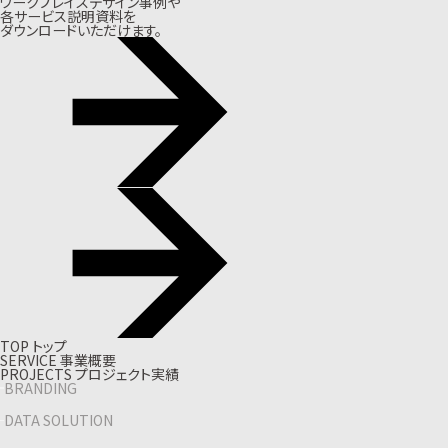
ワークプレイスデザイン事例や
各サービス説明資料を
ダウンロードいただけます。
T
O
P
ト
ッ
プ
S
E
R
V
I
C
E
事
業
概
要
P
R
O
J
E
C
T
S
プ
ロ
ジ
ェ
ク
ト
実
績
BRANDING
DATA SOLUTION