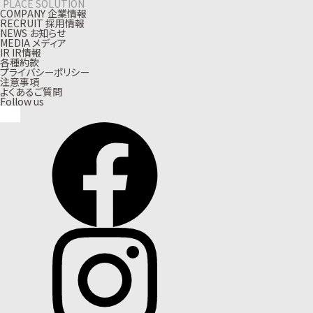
PLACE SOLUTION
C
O
M
P
A
N
Y
企
業
情
報
R
E
C
R
U
I
T
採
用
情
報
N
E
W
S
お
知
ら
せ
M
E
D
I
A
メ
デ
ィ
ア
I
R
I
R
情
報
各種約款
プライバシーポリシー
注意事項
よくあるご質問
Follow us