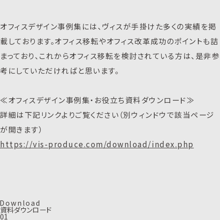
オフィスデザイン事例集には、ヴィスが手掛けた多くの実績を掲
載しております。オフィス移転やオフィス改革成功のポイントも詰
まっており、これからオフィス移転を検討されている方は、是非参
考にしていただければと思います。
≪オフィスデザイン事例集・お役立ち資料ダウンロード≫
詳細は下記リンクよりご覧ください（別ウィンドウで該当ページ
が開きます）
https://vis-produce.com/download/index.php
D
o
w
n
l
o
a
d
資料ダウンロード
01