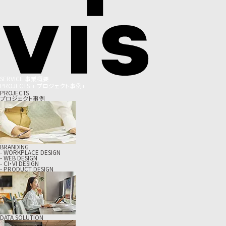
S
E
R
V
I
C
E
事
業
概
要
P
R
O
J
E
C
T
S
+
プ
ロ
ジ
ェ
ク
ト
事
例
+
PROJECTS
プロジェクト事例
BRANDING
- WORKPLACE DESIGN
- WEB DESIGN
- CI・VI DESIGN
- PRODUCT DESIGN
DATA SOLUTION