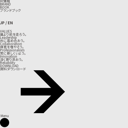
IR情報
BRAND
BOOK
ブランドブック
JP
/
EN
VALUES
誰より前を走ろう。
Leadership
共に高め合おう。
Collaboration
得意を増やそう。
Professionalism
常に新しくいよう。
Innovation
深く寄り添おう。
Reliability
DOWNLOAD
資料ダウンロード
Menu