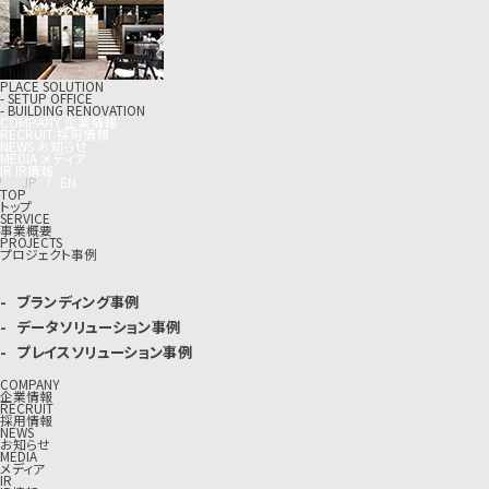
PLACE SOLUTION
- SETUP OFFICE
- BUILDING RENOVATION
C
O
M
P
A
N
Y
企
業
情
報
R
E
C
R
U
I
T
採
用
情
報
N
E
W
S
お
知
ら
せ
M
E
D
I
A
メ
デ
ィ
ア
I
R
I
R
情
報
J
P
/
E
N
TOP
トップ
SERVICE
事業概要
PROJECTS
プロジェクト事例
ブランディング事例
データソリューション事例
プレイスソリューション事例
COMPANY
企業情報
RECRUIT
採用情報
NEWS
お知らせ
MEDIA
メディア
IR