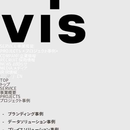
S
E
R
V
I
C
E
事
業
概
要
P
R
O
J
E
C
T
S
+
プ
ロ
ジ
ェ
ク
ト
事
例
+
C
O
M
P
A
N
Y
企
業
情
報
R
E
C
R
U
I
T
採
用
情
報
N
E
W
S
お
知
ら
せ
M
E
D
I
A
メ
デ
ィ
ア
I
R
I
R
情
報
J
P
/
E
N
TOP
トップ
SERVICE
事業概要
PROJECTS
プロジェクト事例
ブランディング事例
データソリューション事例
プレイスソリューション事例