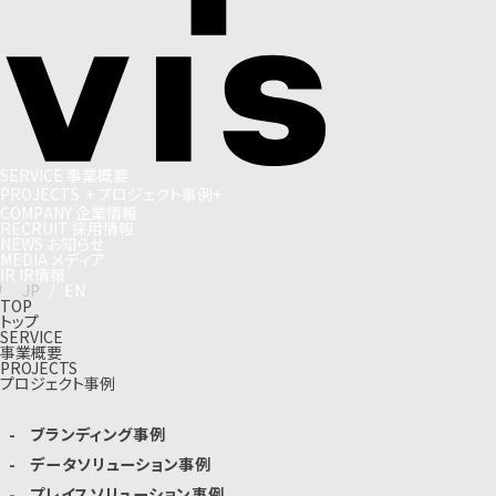
S
E
R
V
I
C
E
事
業
概
要
P
R
O
J
E
C
T
S
+
プ
ロ
ジ
ェ
ク
ト
事
例
+
C
O
M
P
A
N
Y
企
業
情
報
R
E
C
R
U
I
T
採
用
情
報
N
E
W
S
お
知
ら
せ
M
E
D
I
A
メ
デ
ィ
ア
I
R
I
R
情
報
J
P
/
E
N
TOP
トップ
SERVICE
事業概要
PROJECTS
プロジェクト事例
ブランディング事例
データソリューション事例
プレイスソリューション事例