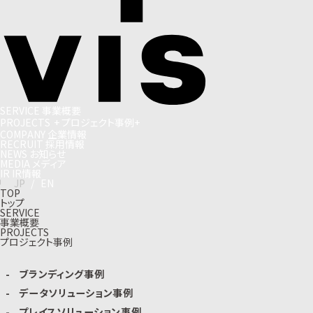
S
E
R
V
I
C
E
事
業
概
要
P
R
O
J
E
C
T
S
+
プ
ロ
ジ
ェ
ク
ト
事
例
+
C
O
M
P
A
N
Y
企
業
情
報
R
E
C
R
U
I
T
採
用
情
報
N
E
W
S
お
知
ら
せ
M
E
D
I
A
メ
デ
ィ
ア
I
R
I
R
情
報
J
P
/
E
N
TOP
トップ
SERVICE
事業概要
PROJECTS
プロジェクト事例
ブランディング事例
データソリューション事例
プレイスソリューション事例