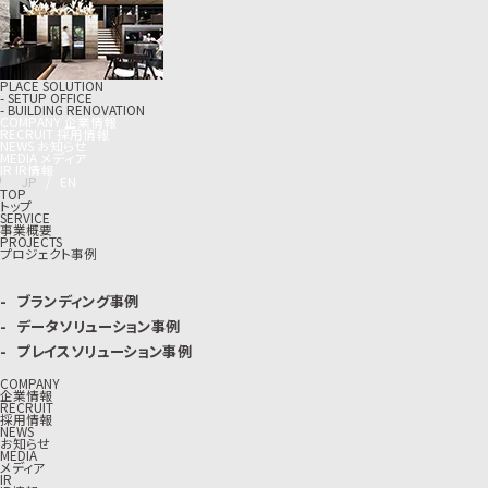
PLACE SOLUTION
- SETUP OFFICE
- BUILDING RENOVATION
C
O
M
P
A
N
Y
企
業
情
報
R
E
C
R
U
I
T
採
用
情
報
N
E
W
S
お
知
ら
せ
M
E
D
I
A
メ
デ
ィ
ア
I
R
I
R
情
報
J
P
/
E
N
TOP
トップ
SERVICE
事業概要
PROJECTS
プロジェクト事例
ブランディング事例
データソリューション事例
プレイスソリューション事例
COMPANY
企業情報
RECRUIT
採用情報
NEWS
お知らせ
MEDIA
メディア
IR