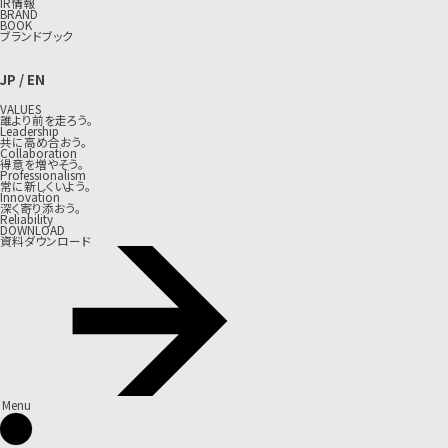
IR情報
BRAND
BOOK
ブランドブック
JP
/
EN
VALUES
誰より前を走ろう。
Leadership
共に高め合おう。
Collaboration
得意を増やそう。
Professionalism
常に新しくいよう。
Innovation
深く寄り添おう。
Reliability
DOWNLOAD
資料ダウンロード
Menu