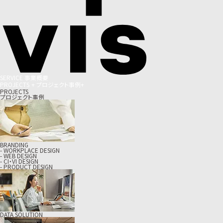
S
E
R
V
I
C
E
事
業
概
要
P
R
O
J
E
C
T
S
+
プ
ロ
ジ
ェ
ク
ト
事
例
+
PROJECTS
プロジェクト事例
BRANDING
- WORKPLACE DESIGN
- WEB DESIGN
- CI・VI DESIGN
- PRODUCT DESIGN
DATA SOLUTION