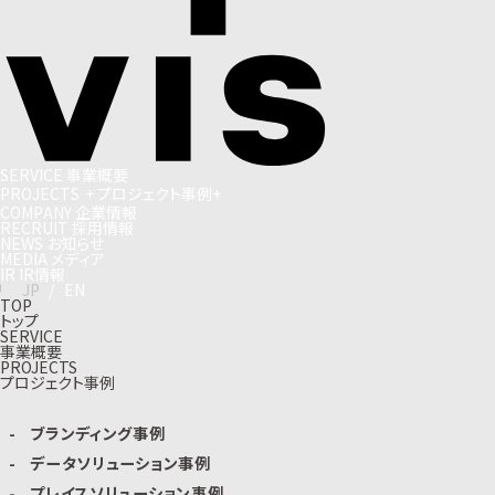
S
E
R
V
I
C
E
事
業
概
要
P
R
O
J
E
C
T
S
+
プ
ロ
ジ
ェ
ク
ト
事
例
+
C
O
M
P
A
N
Y
企
業
情
報
R
E
C
R
U
I
T
採
用
情
報
N
E
W
S
お
知
ら
せ
M
E
D
I
A
メ
デ
ィ
ア
I
R
I
R
情
報
J
P
/
E
N
TOP
トップ
SERVICE
事業概要
PROJECTS
プロジェクト事例
ブランディング事例
データソリューション事例
プレイスソリューション事例