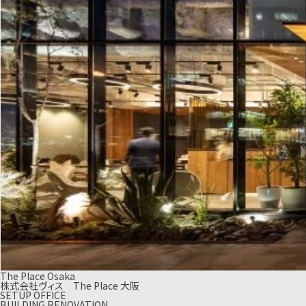
The Place Osaka
株式会社ヴィス The Place 大阪
SETUP OFFICE
BUILDING RENOVATION