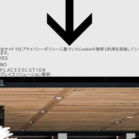
当サイトでは
プライバシーポリシー
に基づいたCookieの取得と利用を実施してい
ます。
YES
NO
P
L
A
C
E
S
O
L
U
T
I
O
N
プレイスソリューション事例