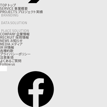
T
O
P
ト
ッ
プ
S
E
R
V
I
C
E
事
業
概
要
P
R
O
J
E
C
T
S
プ
ロ
ジ
ェ
ク
ト
実
績
BRANDING
DATA SOLUTION
PLACE SOLUTION
C
O
M
P
A
N
Y
企
業
情
報
R
E
C
R
U
I
T
採
用
情
報
N
E
W
S
お
知
ら
せ
M
E
D
I
A
メ
デ
ィ
ア
I
R
I
R
情
報
各種約款
プライバシーポリシー
注意事項
よくあるご質問
Follow us