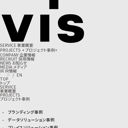
S
E
R
V
I
C
E
事
業
概
要
P
R
O
J
E
C
T
S
+
プ
ロ
ジ
ェ
ク
ト
事
例
+
C
O
M
P
A
N
Y
企
業
情
報
R
E
C
R
U
I
T
採
用
情
報
N
E
W
S
お
知
ら
せ
M
E
D
I
A
メ
デ
ィ
ア
I
R
I
R
情
報
J
P
/
E
N
TOP
トップ
SERVICE
事業概要
PROJECTS
プロジェクト事例
ブランディング事例
データソリューション事例
プレイスソリューション事例