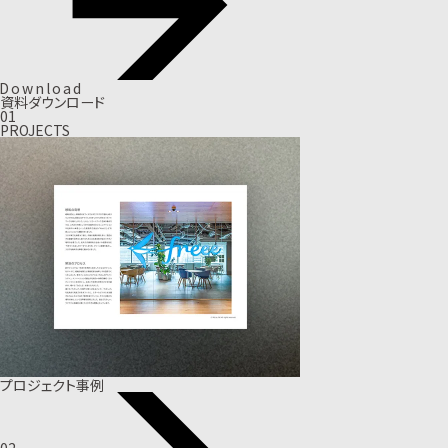
D
o
w
n
l
o
a
d
資料ダウンロード
01
PROJECTS
プロジェクト事例
02