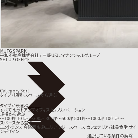
MUFG SPARK
平和不動産株式会社 / 三菱UFJフィナンシャルグループ
SETUP OFFICE
Category Sort
タイプ・規模・スペースから選ぶ
タイプから選ぶ
すべて
セットアップオフィス
ビルリノベーション
規模から選ぶ
〜100坪
101坪〜300坪
301坪〜500坪
501坪〜1000坪
1001坪〜
スペースから選ぶ
エントランス
会議室
執務エリア
フリースペース
カフェテリア/社員食堂
サイ
ンデザイン
選択している条件の解除