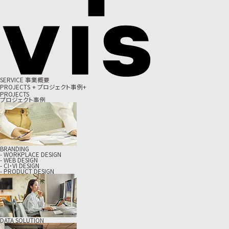
S
E
R
V
I
C
E
事
業
概
要
P
R
O
J
E
C
T
S
+
プ
ロ
ジ
ェ
ク
ト
事
例
+
PROJECTS
プロジェクト事例
BRANDING
- WORKPLACE DESIGN
- WEB DESIGN
- CI・VI DESIGN
- PRODUCT DESIGN
DATA SOLUTION