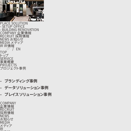
PLACE SOLUTION
- SETUP OFFICE
- BUILDING RENOVATION
C
O
M
P
A
N
Y
企
業
情
報
R
E
C
R
U
I
T
採
用
情
報
N
E
W
S
お
知
ら
せ
M
E
D
I
A
メ
デ
ィ
ア
I
R
I
R
情
報
J
P
/
E
N
TOP
トップ
SERVICE
事業概要
PROJECTS
プロジェクト事例
ブランディング事例
データソリューション事例
プレイスソリューション事例
COMPANY
企業情報
RECRUIT
採用情報
NEWS
お知らせ
MEDIA
メディア
IR