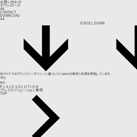
お問い合わせ
ダウンロード
44
CONTACT
DOWNLOAD
44
SCROLL DOWN
当サイトでは
プライバシーポリシー
に基づいたCookieの取得と利用を実施しています。
YES
NO
P
L
A
C
E
S
O
L
U
T
I
O
N
プレイスソリューション事例
TOP