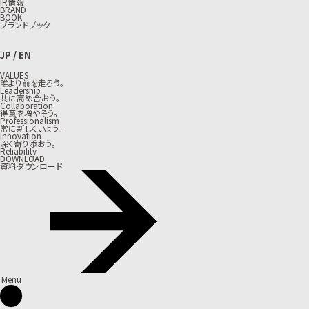
IR情報
BRAND
BOOK
ブランドブック
JP
/
EN
VALUES
誰より前を走ろう。
Leadership
共に高め合おう。
Collaboration
得意を増やそう。
Professionalism
常に新しくいよう。
Innovation
深く寄り添おう。
Reliability
DOWNLOAD
資料ダウンロード
Menu