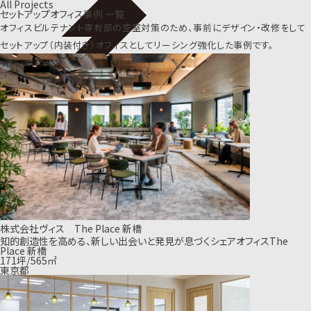
All Projects
セットアップオフィス事例 一覧
オフィスビルテナント専有部の空室対策のため、事前にデザイン・改修をして
セットアップ（内装付き）オフィスとしてリーシング強化した事例です。
株式会社ヴィス The Place 新橋
知的創造性を高める、新しい出会いと発見が息づくシェアオフィスThe
Place 新橋
171坪/565㎡
東京都