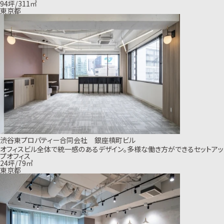
94坪/311㎡
東京都
渋谷東プロパティー合同会社 銀座槙町ビル
オフィスビル全体で統一感のあるデザイン。多様な働き方ができるセットアッ
プオフィス
24坪/79㎡
東京都