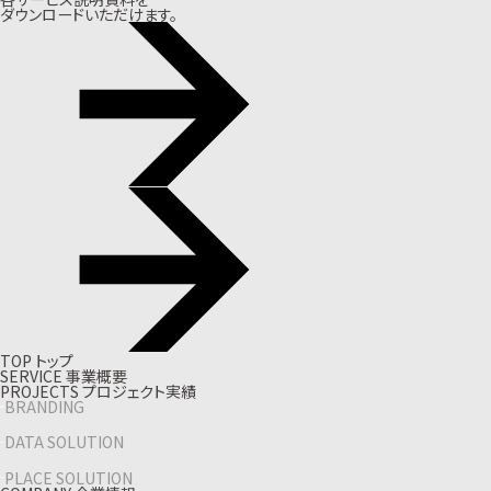
ダウンロードいただけます。
T
O
P
ト
ッ
プ
S
E
R
V
I
C
E
事
業
概
要
P
R
O
J
E
C
T
S
プ
ロ
ジ
ェ
ク
ト
実
績
BRANDING
DATA SOLUTION
PLACE SOLUTION