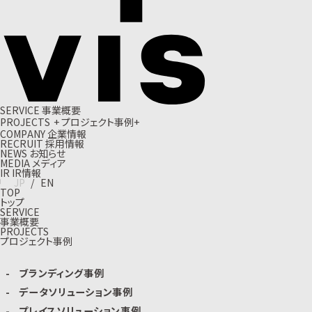
S
E
R
V
I
C
E
事
業
概
要
P
R
O
J
E
C
T
S
+
プ
ロ
ジ
ェ
ク
ト
事
例
+
C
O
M
P
A
N
Y
企
業
情
報
R
E
C
R
U
I
T
採
用
情
報
N
E
W
S
お
知
ら
せ
M
E
D
I
A
メ
デ
ィ
ア
I
R
I
R
情
報
J
P
/
E
N
TOP
トップ
SERVICE
事業概要
PROJECTS
プロジェクト事例
ブランディング事例
データソリューション事例
プレイスソリューション事例