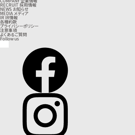
C
O
M
P
A
N
Y
企
業
情
報
R
E
C
R
U
I
T
採
用
情
報
N
E
W
S
お
知
ら
せ
M
E
D
I
A
メ
デ
ィ
ア
I
R
I
R
情
報
各種約款
プライバシーポリシー
注意事項
よくあるご質問
Follow us