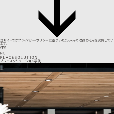
当サイトでは
プライバシーポリシー
に基づいたCookieの取得と利用を実施してい
ます。
YES
NO
P
L
A
C
E
S
O
L
U
T
I
O
N
プレイスソリューション事例