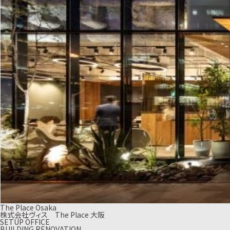
The Place Osaka
株式会社ヴィス The Place 大阪
SETUP OFFICE
BUILDING RENOVATION