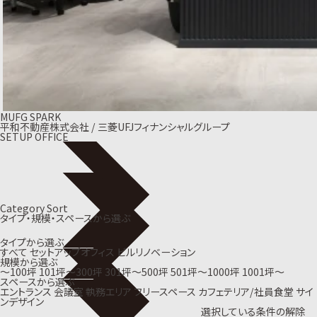
MUFG SPARK
平和不動産株式会社 / 三菱UFJフィナンシャルグループ
SETUP OFFICE
Category Sort
タイプ・規模・スペースから選ぶ
タイプから選ぶ
すべて
セットアップオフィス
ビルリノベーション
規模から選ぶ
〜100坪
101坪〜300坪
301坪〜500坪
501坪〜1000坪
1001坪〜
スペースから選ぶ
エントランス
会議室
執務エリア
フリースペース
カフェテリア/社員食堂
サイ
ンデザイン
選択している条件の解除