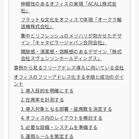
伸縮性のあるオフィスの実現「ACALL株式会
社」
フラットな文化をオフィスで体現「オークラ輸
送機株式会社」
集中とリフレッシュのメリハリが効かせたデザ
イン「キャタピラージャパン合同会社」
開放感・清潔感・信頼感のあるデザイン「株式
会社スヴェンソンホールディングス」
事例から見るフリーアドレス導入に向いている会社
オフィスのフリーアドレス化する手順と成功のポイ
ント
1. 導入目的を明確にする
2. 在席率を計測する
3. 導入対象となる部署・座席数を決定する
4. オフィス内のレイアウトを検討する
5. 必要な設備・システムを準備する
6. 運用ルールを策定する