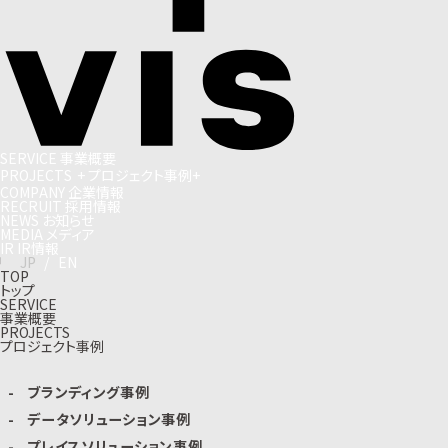
S
E
R
V
I
C
E
事
業
概
要
P
R
O
J
E
C
T
S
+
プ
ロ
ジ
ェ
ク
ト
事
例
+
C
O
M
P
A
N
Y
企
業
情
報
R
E
C
R
U
I
T
採
用
情
報
N
E
W
S
お
知
ら
せ
M
E
D
I
A
メ
デ
ィ
ア
I
R
I
R
情
報
J
P
/
E
N
TOP
トップ
SERVICE
事業概要
PROJECTS
プロジェクト事例
ブランディング事例
データソリューション事例
プレイスソリューション事例