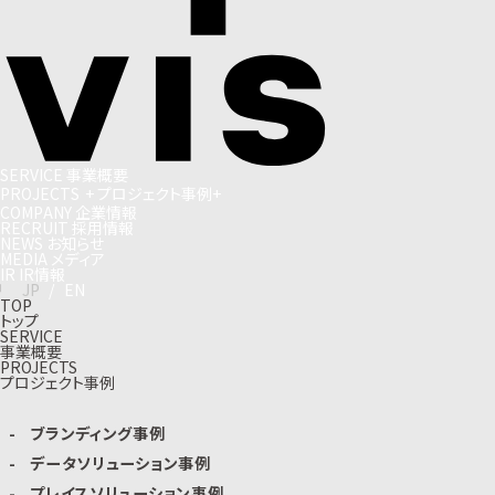
S
E
R
V
I
C
E
事
業
概
要
P
R
O
J
E
C
T
S
+
プ
ロ
ジ
ェ
ク
ト
事
例
+
C
O
M
P
A
N
Y
企
業
情
報
R
E
C
R
U
I
T
採
用
情
報
N
E
W
S
お
知
ら
せ
M
E
D
I
A
メ
デ
ィ
ア
I
R
I
R
情
報
J
P
/
E
N
TOP
トップ
SERVICE
事業概要
PROJECTS
プロジェクト事例
ブランディング事例
データソリューション事例
プレイスソリューション事例