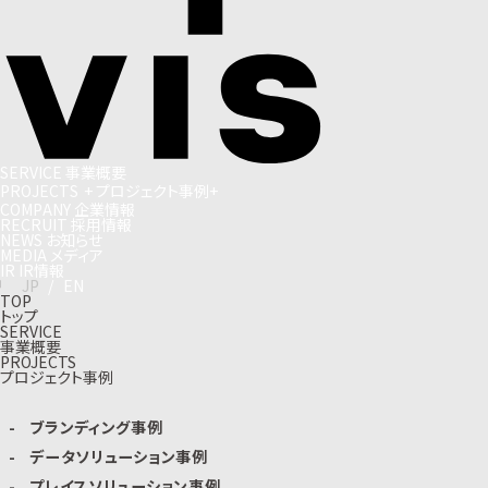
S
E
R
V
I
C
E
事
業
概
要
P
R
O
J
E
C
T
S
+
プ
ロ
ジ
ェ
ク
ト
事
例
+
C
O
M
P
A
N
Y
企
業
情
報
R
E
C
R
U
I
T
採
用
情
報
N
E
W
S
お
知
ら
せ
M
E
D
I
A
メ
デ
ィ
ア
I
R
I
R
情
報
J
P
/
E
N
TOP
トップ
SERVICE
事業概要
PROJECTS
プロジェクト事例
ブランディング事例
データソリューション事例
プレイスソリューション事例