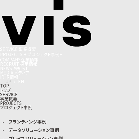
S
E
R
V
I
C
E
事
業
概
要
P
R
O
J
E
C
T
S
+
プ
ロ
ジ
ェ
ク
ト
事
例
+
C
O
M
P
A
N
Y
企
業
情
報
R
E
C
R
U
I
T
採
用
情
報
N
E
W
S
お
知
ら
せ
M
E
D
I
A
メ
デ
ィ
ア
I
R
I
R
情
報
J
P
/
E
N
TOP
トップ
SERVICE
事業概要
PROJECTS
プロジェクト事例
ブランディング事例
データソリューション事例
プレイスソリューション事例