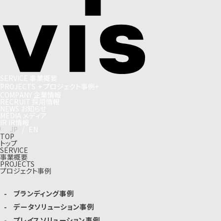
S
E
R
V
I
C
E
事
業
概
要
P
R
O
J
E
C
T
S
+
プ
ロ
ジ
ェ
ク
ト
事
例
+
C
O
M
P
A
N
Y
企
業
情
報
R
E
C
R
U
I
T
採
用
情
報
N
E
W
S
お
知
ら
せ
M
E
D
I
A
メ
デ
ィ
ア
I
R
I
R
情
報
J
P
/
E
N
TOP
トップ
SERVICE
事業概要
PROJECTS
プロジェクト事例
ブランディング事例
データソリューション事例
プレイスソリューション事例