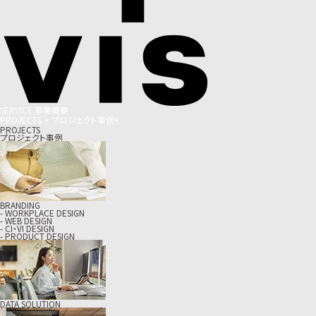
S
E
R
V
I
C
E
事
業
概
要
P
R
O
J
E
C
T
S
+
プ
ロ
ジ
ェ
ク
ト
事
例
+
PROJECTS
プロジェクト事例
BRANDING
- WORKPLACE DESIGN
- WEB DESIGN
- CI・VI DESIGN
- PRODUCT DESIGN
DATA SOLUTION