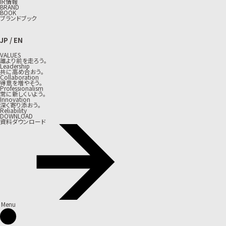
IR情報
BRAND
BOOK
ブランドブック
JP
/
EN
VALUES
誰より前を走ろう。
Leadership
共に高め合おう。
Collaboration
得意を増やそう。
Professionalism
常に新しくいよう。
Innovation
深く寄り添おう。
Reliability
DOWNLOAD
資料ダウンロード
Menu