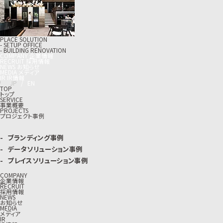
PLACE SOLUTION
- SETUP OFFICE
- BUILDING RENOVATION
C
O
M
P
A
N
Y
企
業
情
報
R
E
C
R
U
I
T
採
用
情
報
N
E
W
S
お
知
ら
せ
M
E
D
I
A
メ
デ
ィ
ア
I
R
I
R
情
報
J
P
/
E
N
TOP
トップ
SERVICE
事業概要
PROJECTS
プロジェクト事例
ブランディング事例
データソリューション事例
プレイスソリューション事例
COMPANY
企業情報
RECRUIT
採用情報
NEWS
お知らせ
MEDIA
メディア
IR