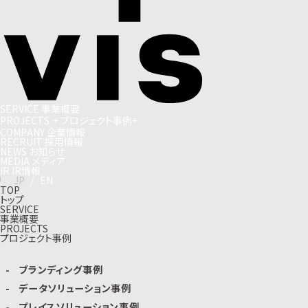
S
E
R
V
I
C
E
事
業
概
要
P
R
O
J
E
C
T
S
+
プ
ロ
ジ
ェ
ク
ト
事
例
+
C
O
M
P
A
N
Y
企
業
情
報
R
E
C
R
U
I
T
採
用
情
報
N
E
W
S
お
知
ら
せ
M
E
D
I
A
メ
デ
ィ
ア
I
R
I
R
情
報
J
P
/
E
N
TOP
トップ
SERVICE
事業概要
PROJECTS
プロジェクト事例
ブランディング事例
データソリューション事例
プレイスソリューション事例