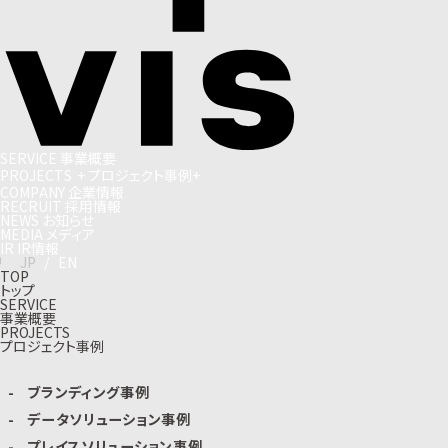
S
E
R
V
I
C
E
事
業
概
要
P
R
O
J
E
C
T
S
+
プ
ロ
ジ
ェ
ク
ト
事
例
+
C
O
M
P
A
N
Y
企
業
情
報
R
E
C
R
U
I
T
採
用
情
報
N
E
W
S
お
知
ら
せ
M
E
D
I
A
メ
デ
ィ
ア
I
R
I
R
情
報
J
P
/
E
N
TOP
トップ
SERVICE
事業概要
PROJECTS
プロジェクト事例
ブランディング事例
データソリューション事例
プレイスソリューション事例