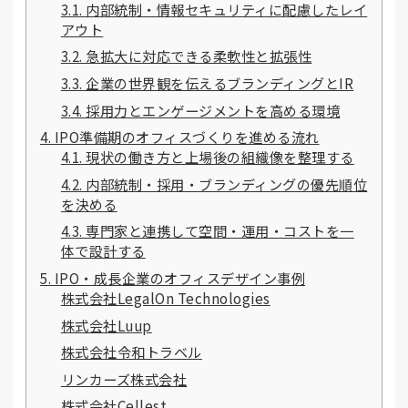
3.1. 内部統制・情報セキュリティに配慮したレイ
アウト
3.2. 急拡大に対応できる柔軟性と拡張性
3.3. 企業の世界観を伝えるブランディングとIR
3.4. 採用力とエンゲージメントを高める環境
4. IPO準備期のオフィスづくりを進める流れ
4.1. 現状の働き方と上場後の組織像を整理する
4.2. 内部統制・採用・ブランディングの優先順位
を決める
4.3. 専門家と連携して空間・運用・コストを一
体で設計する
5. IPO・成長企業のオフィスデザイン事例
株式会社LegalOn Technologies
株式会社Luup
株式会社令和トラベル
リンカーズ株式会社
株式会社Cellest