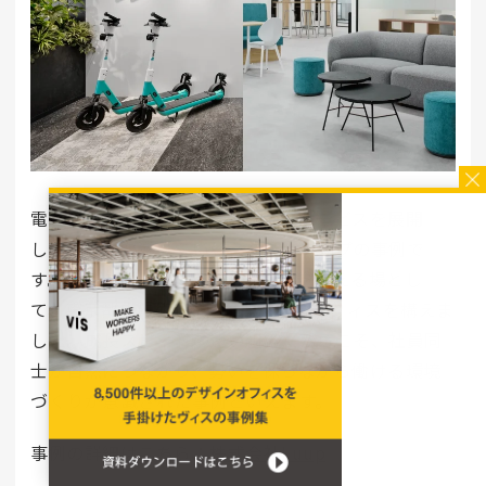
電動マイクロモビリティのシェアサービスを展開
し、急成長を遂げているスタートアップの事例で
す。事業の拡大という新たな一歩を支える場とし
て、東京都内に約197坪の開放的なオフィスを構えま
した。成長スピードの速い組織だからこそ、社員同
士が自然につながり、勢いを保ちながら働ける環境
づくりが意識された事例といえます。
事例の詳細はこちら：
株式会社Luup