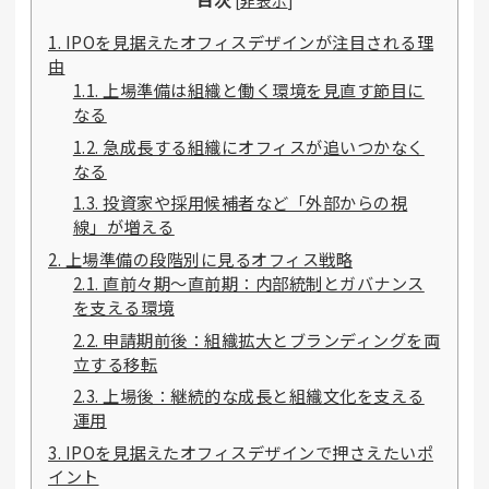
[
非表示
]
1. IPOを見据えたオフィスデザインが注目される理
由
1.1. 上場準備は組織と働く環境を見直す節目に
なる
1.2. 急成長する組織にオフィスが追いつかなく
なる
1.3. 投資家や採用候補者など「外部からの視
線」が増える
2. 上場準備の段階別に見るオフィス戦略
2.1. 直前々期〜直前期：内部統制とガバナンス
を支える環境
2.2. 申請期前後：組織拡大とブランディングを両
立する移転
2.3. 上場後：継続的な成長と組織文化を支える
運用
3. IPOを見据えたオフィスデザインで押さえたいポ
イント