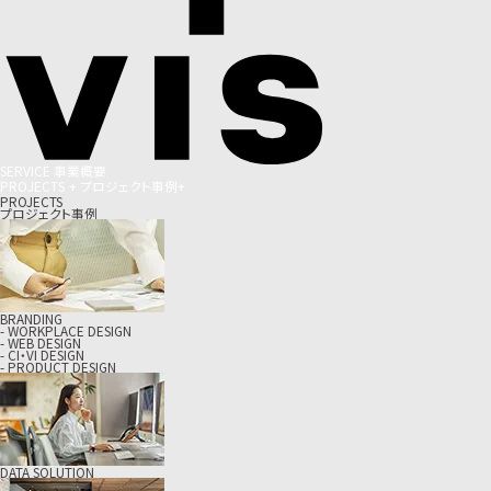
S
E
R
V
I
C
E
事
業
概
要
P
R
O
J
E
C
T
S
+
プ
ロ
ジ
ェ
ク
ト
事
例
+
PROJECTS
プロジェクト事例
BRANDING
- WORKPLACE DESIGN
- WEB DESIGN
- CI・VI DESIGN
- PRODUCT DESIGN
DATA SOLUTION