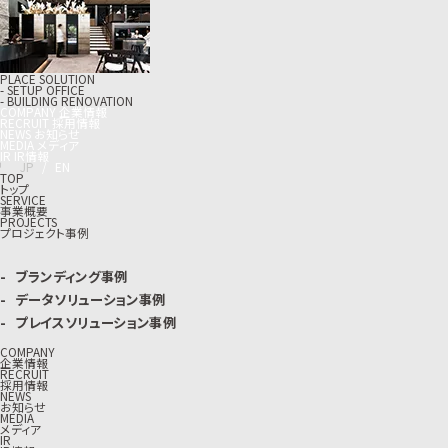
PLACE SOLUTION
- SETUP OFFICE
- BUILDING RENOVATION
C
O
M
P
A
N
Y
企
業
情
報
R
E
C
R
U
I
T
採
用
情
報
N
E
W
S
お
知
ら
せ
M
E
D
I
A
メ
デ
ィ
ア
I
R
I
R
情
報
J
P
/
E
N
TOP
トップ
SERVICE
事業概要
PROJECTS
プロジェクト事例
ブランディング事例
データソリューション事例
プレイスソリューション事例
COMPANY
企業情報
RECRUIT
採用情報
NEWS
お知らせ
MEDIA
メディア
IR