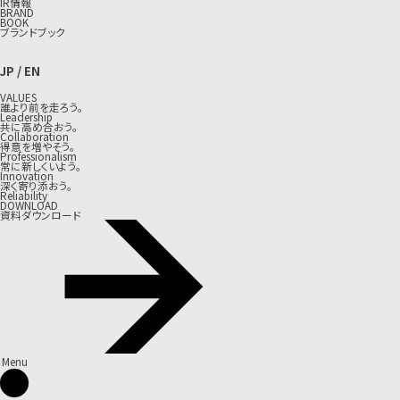
IR情報
BRAND
BOOK
ブランドブック
JP
/
EN
VALUES
誰より前を走ろう。
Leadership
共に高め合おう。
Collaboration
得意を増やそう。
Professionalism
常に新しくいよう。
Innovation
深く寄り添おう。
Reliability
DOWNLOAD
資料ダウンロード
Menu