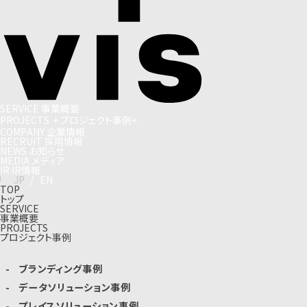
S
E
R
V
I
C
E
事
業
概
要
P
R
O
J
E
C
T
S
+
プ
ロ
ジ
ェ
ク
ト
事
例
+
C
O
M
P
A
N
Y
企
業
情
報
R
E
C
R
U
I
T
採
用
情
報
N
E
W
S
お
知
ら
せ
M
E
D
I
A
メ
デ
ィ
ア
I
R
I
R
情
報
J
P
/
E
N
TOP
トップ
SERVICE
事業概要
PROJECTS
プロジェクト事例
ブランディング事例
データソリューション事例
プレイスソリューション事例