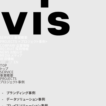
S
E
R
V
I
C
E
事
業
概
要
P
R
O
J
E
C
T
S
+
プ
ロ
ジ
ェ
ク
ト
事
例
+
C
O
M
P
A
N
Y
企
業
情
報
R
E
C
R
U
I
T
採
用
情
報
N
E
W
S
お
知
ら
せ
M
E
D
I
A
メ
デ
ィ
ア
I
R
I
R
情
報
J
P
/
E
N
TOP
トップ
SERVICE
事業概要
PROJECTS
プロジェクト事例
ブランディング事例
データソリューション事例
プレイスソリューション事例