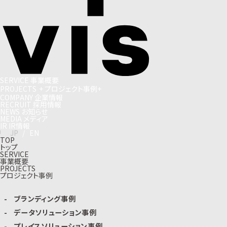
S
E
R
V
I
C
E
事
業
概
要
P
R
O
J
E
C
T
S
+
プ
ロ
ジ
ェ
ク
ト
事
例
+
C
O
M
P
A
N
Y
企
業
情
報
R
E
C
R
U
I
T
採
用
情
報
N
E
W
S
お
知
ら
せ
M
E
D
I
A
メ
デ
ィ
ア
I
R
I
R
情
報
J
P
/
E
N
TOP
トップ
SERVICE
事業概要
PROJECTS
プロジェクト事例
ブランディング事例
データソリューション事例
プレイスソリューション事例