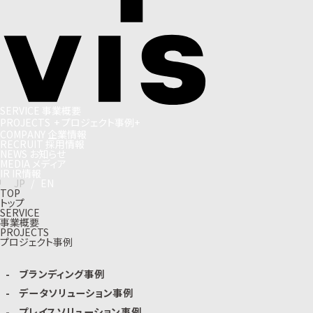
S
E
R
V
I
C
E
事
業
概
要
P
R
O
J
E
C
T
S
+
プ
ロ
ジ
ェ
ク
ト
事
例
+
C
O
M
P
A
N
Y
企
業
情
報
R
E
C
R
U
I
T
採
用
情
報
N
E
W
S
お
知
ら
せ
M
E
D
I
A
メ
デ
ィ
ア
I
R
I
R
情
報
J
P
/
E
N
TOP
トップ
SERVICE
事業概要
PROJECTS
プロジェクト事例
ブランディング事例
データソリューション事例
プレイスソリューション事例