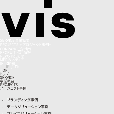
S
E
R
V
I
C
E
事
業
概
要
P
R
O
J
E
C
T
S
+
プ
ロ
ジ
ェ
ク
ト
事
例
+
C
O
M
P
A
N
Y
企
業
情
報
R
E
C
R
U
I
T
採
用
情
報
N
E
W
S
お
知
ら
せ
M
E
D
I
A
メ
デ
ィ
ア
I
R
I
R
情
報
J
P
/
E
N
TOP
トップ
SERVICE
事業概要
PROJECTS
プロジェクト事例
ブランディング事例
データソリューション事例
プレイスソリューション事例