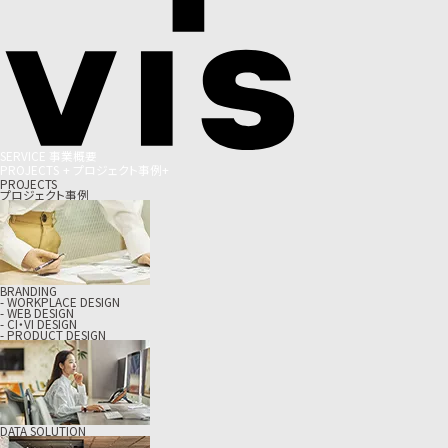
S
E
R
V
I
C
E
事
業
概
要
P
R
O
J
E
C
T
S
+
プ
ロ
ジ
ェ
ク
ト
事
例
+
PROJECTS
プロジェクト事例
BRANDING
- WORKPLACE DESIGN
- WEB DESIGN
- CI・VI DESIGN
- PRODUCT DESIGN
DATA SOLUTION