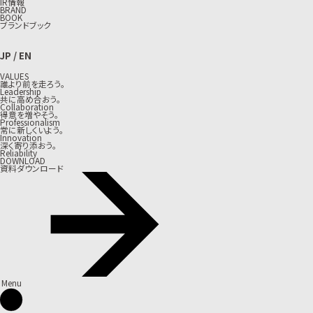
IR情報
BRAND
BOOK
ブランドブック
JP
/
EN
VALUES
誰より前を走ろう。
Leadership
共に高め合おう。
Collaboration
得意を増やそう。
Professionalism
常に新しくいよう。
Innovation
深く寄り添おう。
Reliability
DOWNLOAD
資料ダウンロード
Menu