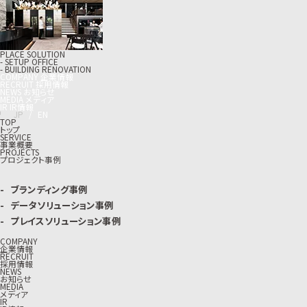
PLACE SOLUTION
- SETUP OFFICE
- BUILDING RENOVATION
C
O
M
P
A
N
Y
企
業
情
報
R
E
C
R
U
I
T
採
用
情
報
N
E
W
S
お
知
ら
せ
M
E
D
I
A
メ
デ
ィ
ア
I
R
I
R
情
報
J
P
/
E
N
TOP
トップ
SERVICE
事業概要
PROJECTS
プロジェクト事例
ブランディング事例
データソリューション事例
プレイスソリューション事例
COMPANY
企業情報
RECRUIT
採用情報
NEWS
お知らせ
MEDIA
メディア
IR