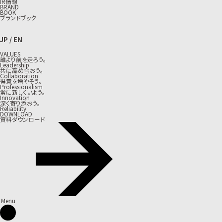
IR情報
BRAND
BOOK
ブランドブック
JP
/
EN
VALUES
誰より前を走ろう。
Leadership
共に高め合おう。
Collaboration
得意を増やそう。
Professionalism
常に新しくいよう。
Innovation
深く寄り添おう。
Reliability
DOWNLOAD
資料ダウンロード
Menu