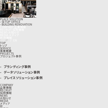
PLACE SOLUTION
- SETUP OFFICE
- BUILDING RENOVATION
C
O
M
P
A
N
Y
企
業
情
報
R
E
C
R
U
I
T
採
用
情
報
N
E
W
S
お
知
ら
せ
M
E
D
I
A
メ
デ
ィ
ア
I
R
I
R
情
報
J
P
/
E
N
TOP
トップ
SERVICE
事業概要
PROJECTS
プロジェクト事例
ブランディング事例
データソリューション事例
プレイスソリューション事例
COMPANY
企業情報
RECRUIT
採用情報
NEWS
お知らせ
MEDIA
メディア
IR