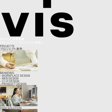
S
E
R
V
I
C
E
事
業
概
要
P
R
O
J
E
C
T
S
+
プ
ロ
ジ
ェ
ク
ト
事
例
+
PROJECTS
プロジェクト事例
BRANDING
- WORKPLACE DESIGN
- WEB DESIGN
- CI・VI DESIGN
- PRODUCT DESIGN
DATA SOLUTION