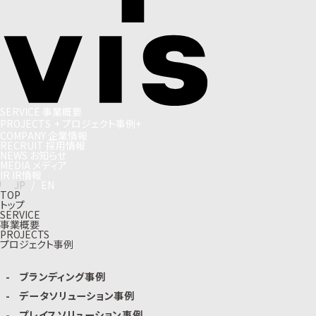
S
E
R
V
I
C
E
事
業
概
要
P
R
O
J
E
C
T
S
+
プ
ロ
ジ
ェ
ク
ト
事
例
+
C
O
M
P
A
N
Y
企
業
情
報
R
E
C
R
U
I
T
採
用
情
報
N
E
W
S
お
知
ら
せ
M
E
D
I
A
メ
デ
ィ
ア
I
R
I
R
情
報
J
P
/
E
N
TOP
トップ
SERVICE
事業概要
PROJECTS
プロジェクト事例
ブランディング事例
データソリューション事例
プレイスソリューション事例