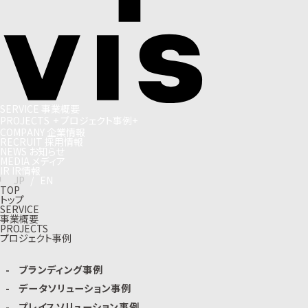
S
E
R
V
I
C
E
事
業
概
要
P
R
O
J
E
C
T
S
+
プ
ロ
ジ
ェ
ク
ト
事
例
+
C
O
M
P
A
N
Y
企
業
情
報
R
E
C
R
U
I
T
採
用
情
報
N
E
W
S
お
知
ら
せ
M
E
D
I
A
メ
デ
ィ
ア
I
R
I
R
情
報
J
P
/
E
N
TOP
トップ
SERVICE
事業概要
PROJECTS
プロジェクト事例
ブランディング事例
データソリューション事例
プレイスソリューション事例