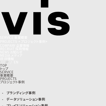
S
E
R
V
I
C
E
事
業
概
要
P
R
O
J
E
C
T
S
+
プ
ロ
ジ
ェ
ク
ト
事
例
+
C
O
M
P
A
N
Y
企
業
情
報
R
E
C
R
U
I
T
採
用
情
報
N
E
W
S
お
知
ら
せ
M
E
D
I
A
メ
デ
ィ
ア
I
R
I
R
情
報
J
P
/
E
N
TOP
トップ
SERVICE
事業概要
PROJECTS
プロジェクト事例
ブランディング事例
データソリューション事例
プレイスソリューション事例