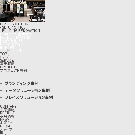
PLACE SOLUTION
- SETUP OFFICE
- BUILDING RENOVATION
C
O
M
P
A
N
Y
企
業
情
報
R
E
C
R
U
I
T
採
用
情
報
N
E
W
S
お
知
ら
せ
M
E
D
I
A
メ
デ
ィ
ア
I
R
I
R
情
報
J
P
/
E
N
TOP
トップ
SERVICE
事業概要
PROJECTS
プロジェクト事例
ブランディング事例
データソリューション事例
プレイスソリューション事例
COMPANY
企業情報
RECRUIT
採用情報
NEWS
お知らせ
MEDIA
メディア
IR