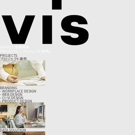
S
E
R
V
I
C
E
事
業
概
要
P
R
O
J
E
C
T
S
+
プ
ロ
ジ
ェ
ク
ト
事
例
+
PROJECTS
プロジェクト事例
BRANDING
- WORKPLACE DESIGN
- WEB DESIGN
- CI・VI DESIGN
- PRODUCT DESIGN
DATA SOLUTION