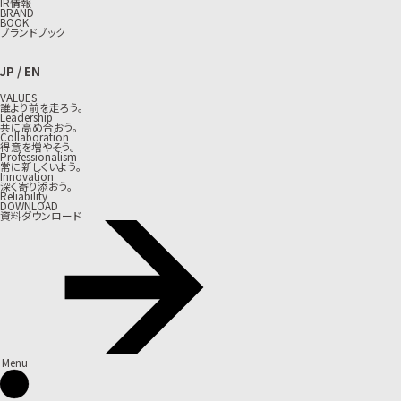
IR情報
BRAND
BOOK
ブランドブック
JP
/
EN
VALUES
誰より前を走ろう。
Leadership
共に高め合おう。
Collaboration
得意を増やそう。
Professionalism
常に新しくいよう。
Innovation
深く寄り添おう。
Reliability
DOWNLOAD
資料ダウンロード
Menu