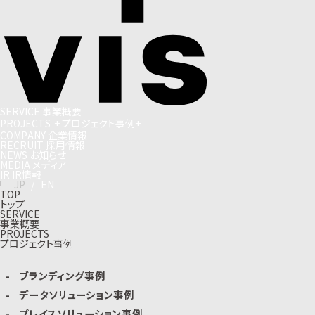
S
E
R
V
I
C
E
事
業
概
要
P
R
O
J
E
C
T
S
+
プ
ロ
ジ
ェ
ク
ト
事
例
+
C
O
M
P
A
N
Y
企
業
情
報
R
E
C
R
U
I
T
採
用
情
報
N
E
W
S
お
知
ら
せ
M
E
D
I
A
メ
デ
ィ
ア
I
R
I
R
情
報
J
P
/
E
N
TOP
トップ
SERVICE
事業概要
PROJECTS
プロジェクト事例
ブランディング事例
データソリューション事例
プレイスソリューション事例