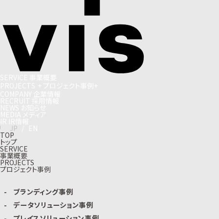
S
E
R
V
I
C
E
事
業
概
要
P
R
O
J
E
C
T
S
+
プ
ロ
ジ
ェ
ク
ト
事
例
+
C
O
M
P
A
N
Y
企
業
情
報
R
E
C
R
U
I
T
採
用
情
報
N
E
W
S
お
知
ら
せ
M
E
D
I
A
メ
デ
ィ
ア
I
R
I
R
情
報
J
P
/
E
N
TOP
トップ
SERVICE
事業概要
PROJECTS
プロジェクト事例
ブランディング事例
データソリューション事例
プレイスソリューション事例