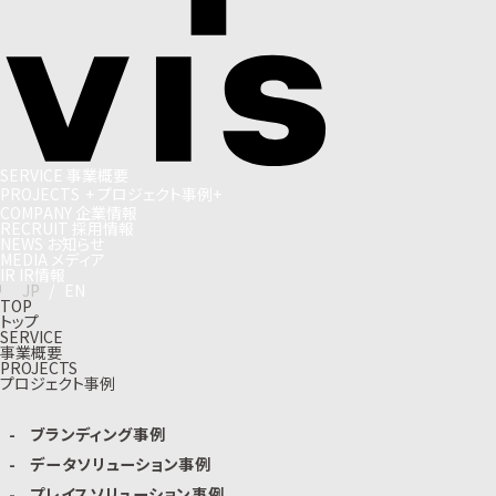
S
E
R
V
I
C
E
事
業
概
要
P
R
O
J
E
C
T
S
+
プ
ロ
ジ
ェ
ク
ト
事
例
+
C
O
M
P
A
N
Y
企
業
情
報
R
E
C
R
U
I
T
採
用
情
報
N
E
W
S
お
知
ら
せ
M
E
D
I
A
メ
デ
ィ
ア
I
R
I
R
情
報
J
P
/
E
N
TOP
トップ
SERVICE
事業概要
PROJECTS
プロジェクト事例
ブランディング事例
データソリューション事例
プレイスソリューション事例