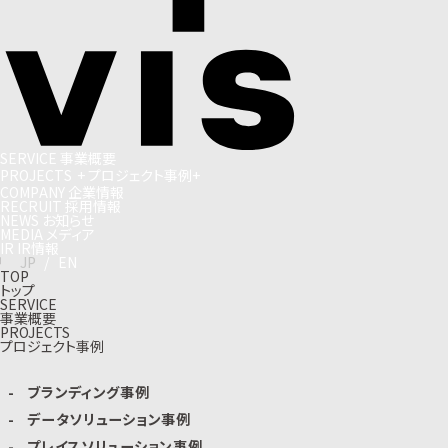
S
E
R
V
I
C
E
事
業
概
要
P
R
O
J
E
C
T
S
+
プ
ロ
ジ
ェ
ク
ト
事
例
+
C
O
M
P
A
N
Y
企
業
情
報
R
E
C
R
U
I
T
採
用
情
報
N
E
W
S
お
知
ら
せ
M
E
D
I
A
メ
デ
ィ
ア
I
R
I
R
情
報
J
P
/
E
N
TOP
トップ
SERVICE
事業概要
PROJECTS
プロジェクト事例
ブランディング事例
データソリューション事例
プレイスソリューション事例