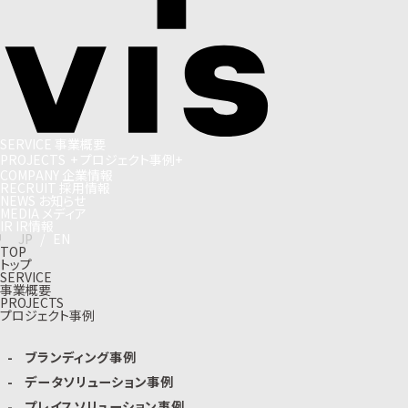
S
E
R
V
I
C
E
事
業
概
要
P
R
O
J
E
C
T
S
+
プ
ロ
ジ
ェ
ク
ト
事
例
+
C
O
M
P
A
N
Y
企
業
情
報
R
E
C
R
U
I
T
採
用
情
報
N
E
W
S
お
知
ら
せ
M
E
D
I
A
メ
デ
ィ
ア
I
R
I
R
情
報
J
P
/
E
N
TOP
トップ
SERVICE
事業概要
PROJECTS
プロジェクト事例
ブランディング事例
データソリューション事例
プレイスソリューション事例