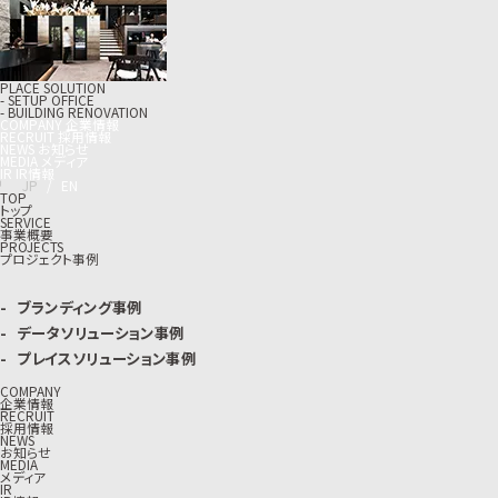
PLACE SOLUTION
- SETUP OFFICE
- BUILDING RENOVATION
C
O
M
P
A
N
Y
企
業
情
報
R
E
C
R
U
I
T
採
用
情
報
N
E
W
S
お
知
ら
せ
M
E
D
I
A
メ
デ
ィ
ア
I
R
I
R
情
報
J
P
/
E
N
TOP
トップ
SERVICE
事業概要
PROJECTS
プロジェクト事例
ブランディング事例
データソリューション事例
プレイスソリューション事例
COMPANY
企業情報
RECRUIT
採用情報
NEWS
お知らせ
MEDIA
メディア
IR