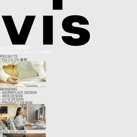
S
E
R
V
I
C
E
事
業
概
要
P
R
O
J
E
C
T
S
+
プ
ロ
ジ
ェ
ク
ト
事
例
+
PROJECTS
プロジェクト事例
BRANDING
- WORKPLACE DESIGN
- WEB DESIGN
- CI・VI DESIGN
- PRODUCT DESIGN
DATA SOLUTION