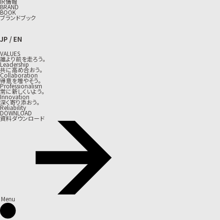
IR情報
BRAND
BOOK
ブランドブック
JP
/
EN
VALUES
誰より前を走ろう。
Leadership
共に高め合おう。
Collaboration
得意を増やそう。
Professionalism
常に新しくいよう。
Innovation
深く寄り添おう。
Reliability
DOWNLOAD
資料ダウンロード
Menu